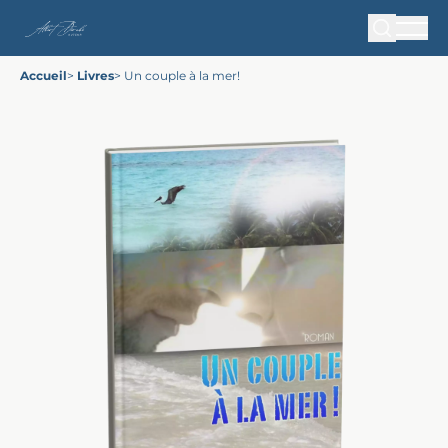
Accueil
>
Livres
>
Un couple à la mer!